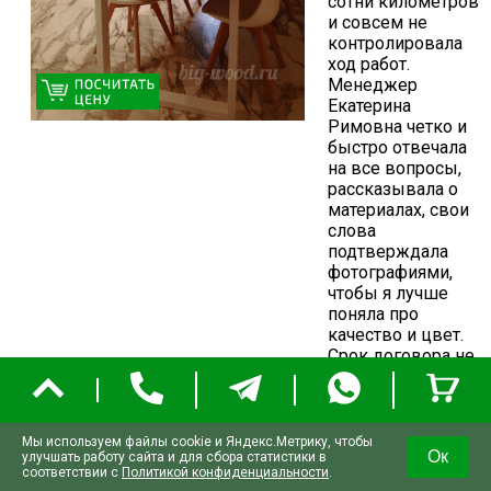
сотни километров
и совсем не
контролировала
ход работ.
Менеджер
Екатерина
Римовна четко и
быстро отвечала
на все вопросы,
рассказывала о
материалах, свои
слова
подтверждала
фотографиями,
чтобы я лучше
поняла про
качество и цвет.
Срок договора не
нарушили ни на
один день. Стол
получился именно
такой, как мы
Мы используем файлы cookie и Яндекс.Метрику, чтобы
Ок
улучшать работу сайта и для сбора статистики в
представляли и
соответствии с
Политикой конфиденциальности
.
заказывали.