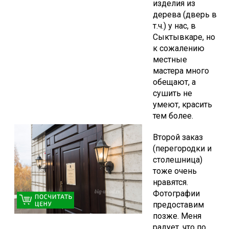
изделия из
дерева (дверь в
т.ч.) у нас, в
Сыктывкаре, но
к сожалению
местные
мастера много
обещают, а
сушить не
умеют, красить
тем более.
Второй заказ
(перегородки и
столешница)
тоже очень
нравятся.
Фотографии
предоставим
позже. Меня
радует, что по